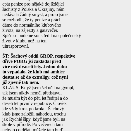
cpát peníze pro nějaké dojíždějící
šachisty z Polska a Ukrajiny, nám
nedávala žádný smysl, a proto jsme
se rozhodli, že ty peníze a práci
dáme do normálního klubového
života, na zájezdy a galavečer.
Spíše se budeme soustředit na společenský
život v klubu než na ten
ultrasportovní.
ŠT: Šachový oddíl GROP, respektive
dříve PORG jsi zakládal před
více než dvaceti lety. Jednu dobu
to vypadalo, že klub má ambice
dostat se až do extraligy, což nyní
již zjevně tak není.
KLAUS: Když jsem šel učit na gympl,
tak jsem nikdy neměl představu,
že musím být do pěti let ředitel a do
deseti let první v republice. Člověk
jde vždy krok po kroku. Šachový
klub jsme založili náhodou, trochu
jak Rychlé šípy, když jsme byli na
škole v přírodě. Po večerech tam
nebylo co dělat, můžete tam buď