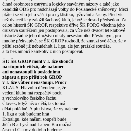
činná osobnost s ostrými a logicky stavěným názory a také jako
kandidát ODS pro nadcházejí volby do Poslanecké sněmovny. Mezi
přáteli se ví o jeho vášni pro cyklistiku, lyžování a šachy. Před víc
než dvaceti lety založil šachový klub, jehož je dosud předsedou. Za
celou historii ŠK GROP, respektive dříve ŠK PORG všechna jeho
družstva soutěžemi jen postupovala, za více než dvacet let klubové
historie žádné jeho družstvo nikdy nesestoupilo. Přesto nyní, pro
mnohé překvapivě, se ŠK GROP rozhodl, že zmrazí své áčko, že v
příští sezóně již nebudehrát 1. ligu, ale jen pražské soutěže,
a to bez ambicí kamkoliv z nich postupovat.
ŠT: ŠK GROP mohl v 1. lize skončit
na stupních vítězů, ale nakonec
ani nenastoupil k poslednímu
zápasu a pro příští rok GROP
v 1. lize vůbec nenastoupí. Proč?
KLAUS: Hlavním důvodem je, že
vedení klubu má rozpačitý pocit
z vrcholového českého šachu.
Člověk, když něco dělá, tak to má
dělat pořádně. A představa, že vyhrajeme
1. ligu a pak budeme hrát
Extraligu, kde našimi soupeři bude
Jičín B a Lysá nad Labem B a možná
časem i C a my do toho budeme