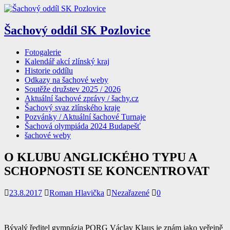
Šachový oddíl SK Pozlovice
Fotogalerie
Kalendář akcí zlínský kraj
Historie oddílu
Odkazy na šachové weby
Soutěže družstev 2025 / 2026
Aktuální šachové zprávy / šachy.cz
Šachový svaz zlínského kraje
Pozvánky / Aktuální šachové Turnaje
Šachová olympiáda 2024 Budapešť
šachové weby
O KLUBU ANGLICKÉHO TYPU A
SCHOPNOSTI SE KONCENTROVAT
23.8.2017
Roman Hlavička
Nezařazené
0
Bývalý ředitel gymnázia PORG Václav Klaus je znám jako veřejně