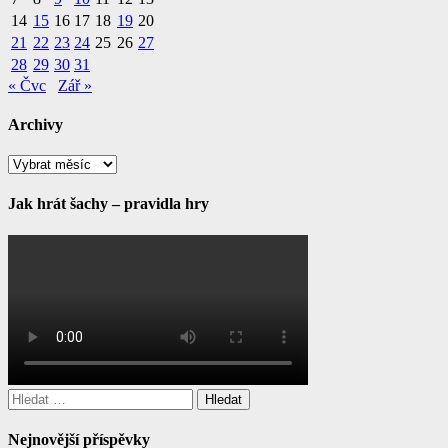
14
15
16
17
18
19
20
21
22
23
24
25
26
27
28
29
30
31
« Čvc
Zář »
Archivy
Archivy
Jak hrát šachy – pravidla hry
Vyhledávání
Nejnovější příspěvky