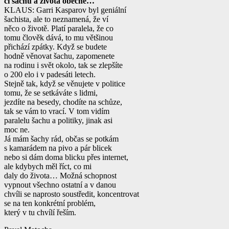
či šachu a života obecně…
KLAUS: Garri Kasparov byl geniální
šachista, ale to neznamená, že ví
něco o životě. Platí paralela, že co
tomu člověk dává, to mu většinou
přichází zpátky. Když se budete
hodně věnovat šachu, zapomenete
na rodinu i svět okolo, tak se zlepšíte
o 200 elo i v padesáti letech.
Stejně tak, když se věnujete v politice
tomu, že se setkáváte s lidmi,
jezdíte na besedy, chodíte na schůze,
tak se vám to vrací. V tom vidím
paralelu šachu a politiky, jinak asi
moc ne.
Já mám šachy rád, občas se potkám
s kamarádem na pivo a pár blicek
nebo si dám doma blicku přes internet,
ale kdybych měl říct, co mi
daly do života… Možná schopnost
vypnout všechno ostatní a v danou
chvíli se naprosto soustředit, koncentrovat
se na ten konkrétní problém,
který v tu chvílí řeším.