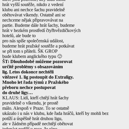
hrát vyšší soutěže, nikdo z vedení
klubu ani nechce šachu pravidelně
obětovávat víkendy. Ostatně ani se
nechceme nějak připravovávat na
partie. Budeme dále hrát šachy, budeme
hrát v hezkém prostředí čtyřhvězdičkových
hotelů, ale bude to
pro nás spíše společenská událost,
budeme hrát pražské soutěže a potkávat
se při tom s přáteli. ŠK GROP
bude klubem anglického typu 🙂
ŠT: Dlouhodobě můžeme pozorovat
určitě problémy s obsazováním
lig. Letos dokonce nechtěli
vítězové 1. lig postoupit do Extraligy.
Mnoho let řada týmů z Pražského
přeboru nechce postupovat
do druhé ligy…
KLAUS: Lidí, kteří chtějí hrát šachy
pravidelně o víkendu, je prostě
málo. Alespoň v Praze. To se ostatně
ukázalo i u nás v klubu, kde řada hráčů, kteří by mohli bez
potíží a úspěšně hrát druhou ligu,
ale v žádném případě nechtějí obětovat
jedenáct nedělí v roce, že ráno