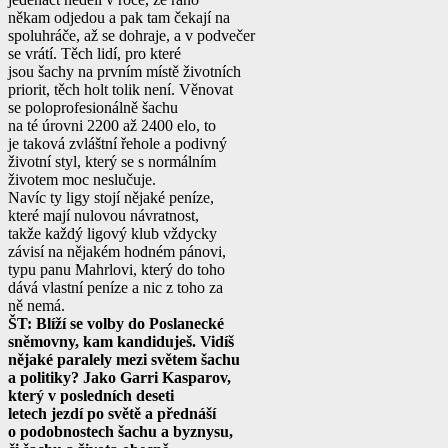
někam odjedou a pak tam čekají na
spoluhráče, až se dohraje, a v podvečer
se vrátí. Těch lidí, pro které
jsou šachy na prvním místě životních
priorit, těch holt tolik není. Věnovat
se poloprofesionálně šachu
na té úrovni 2200 až 2400 elo, to
je taková zvláštní řehole a podivný
životní styl, který se s normálním
životem moc neslučuje.
Navíc ty ligy stojí nějaké peníze,
které mají nulovou návratnost,
takže každý ligový klub vždycky
závisí na nějakém hodném pánovi,
typu panu Mahrlovi, který do toho
dává vlastní peníze a nic z toho za
ně nemá.
ŠT: Blíží se volby do Poslanecké
sněmovny, kam kandiduješ. Vidíš
nějaké paralely mezi světem šachu
a politiky? Jako Garri Kasparov,
který v posledních deseti
letech jezdí po světě a přednáší
o podobnostech šachu a byznysu,