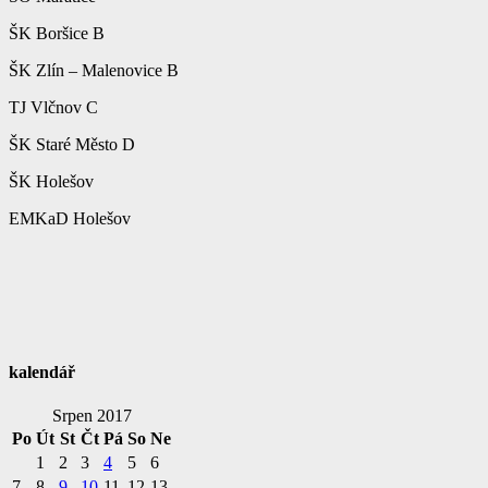
ŠK Boršice B
ŠK Zlín – Malenovice B
TJ Vlčnov C
ŠK Staré Město D
ŠK Holešov
EMKaD Holešov
kalendář
Srpen 2017
Po
Út
St
Čt
Pá
So
Ne
1
2
3
4
5
6
7
8
9
10
11
12
13