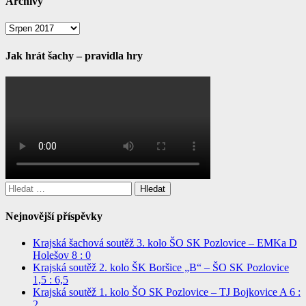
Archivy
Archivy
Jak hrát šachy – pravidla hry
Vyhledávání
Nejnovější příspěvky
Krajská šachová soutěž 3. kolo ŠO SK Pozlovice – EMKa D
Holešov 8 : 0
Krajská soutěž 2. kolo ŠK Boršice „B“ – ŠO SK Pozlovice
1,5 : 6,5
Krajská soutěž 1. kolo ŠO SK Pozlovice – TJ Bojkovice A 6 :
2