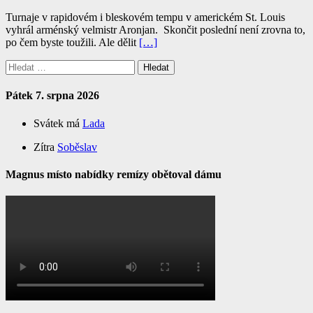
Turnaje v rapidovém i bleskovém tempu v americkém St. Louis
vyhrál arménský velmistr Aronjan. Skončit poslední není zrovna to,
po čem byste toužili. Ale dělit
[…]
Vyhledávání
Pátek 7. srpna 2026
Svátek má
Lada
Zítra
Soběslav
Magnus místo nabídky remízy obětoval dámu