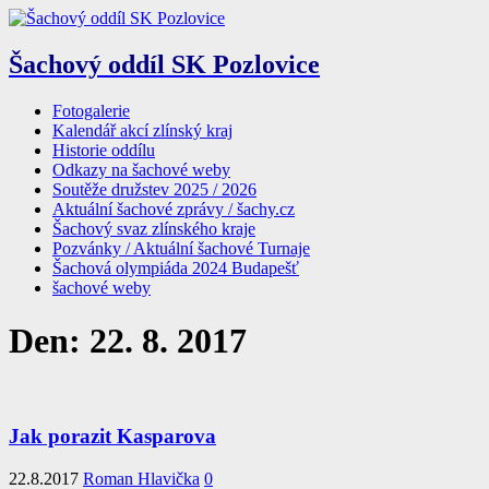
Šachový oddíl SK Pozlovice
Fotogalerie
Kalendář akcí zlínský kraj
Historie oddílu
Odkazy na šachové weby
Soutěže družstev 2025 / 2026
Aktuální šachové zprávy / šachy.cz
Šachový svaz zlínského kraje
Pozvánky / Aktuální šachové Turnaje
Šachová olympiáda 2024 Budapešť
šachové weby
Den:
22. 8. 2017
Jak porazit Kasparova
22.8.2017
Roman Hlavička
0