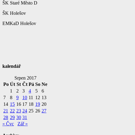
ŠK Staré Město D
ŠK Holešov
EMKaD Holešov
kalendář
Srpen 2017
Po
Út
St
Čt
Pá
So
Ne
1
2
3
4
5
6
7
8
9
10
11
12
13
14
15
16
17
18
19
20
21
22
23
24
25
26
27
28
29
30
31
« Čvc
Zář »