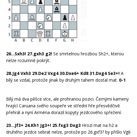
26…Sxh3! 27.gxh3 g2!
Se smrtelnou hrozbou Sh2+, kterou
nelze rozumně pokrýt.
28.Jg4 Vxh3 29.De2 Vxg4 30.Dxe6+ Kd8 31.Dxg4 Se3+!
A
bílý se vzdal, protože jinak by druhým tahem dostal mat.
0-1
Bílý má dva pěšce více, ale prohranou pozici. Černými kameny
hrající Caruana svého soupeře ve střední hře přesvědčivě
přehrál a nyní Arména dorazil kopyty jezdcového spřežení.
23…Jf3+ 24.Kh1 Jg3+! 25.fxg3 Dxg3
Hrozí mat na h2 a
druhého jezdce sebrat nelze, protože po 26.gxf3? by přišlo Vg6