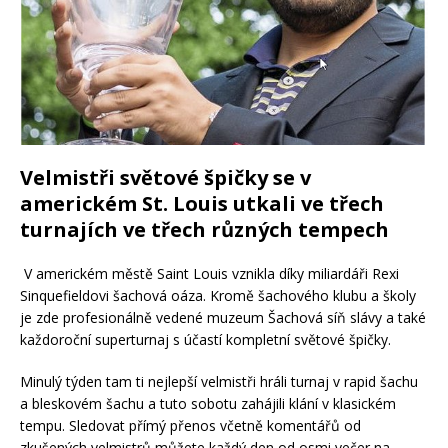
Velmistři světové špičky se v
americkém St. Louis utkali ve třech
turnajích ve třech různých tempech
V americkém městě Saint Louis vznikla díky miliardáři Rex
i
Sinquefieldovi šachová oáza. Kromě šachového klubu a školy
je zde profesionálně vedené muzeum Šachová síň slávy a také
každoroční superturnaj s účastí kompletní světové špičky.
Minulý týden tam ti nejlepší velmistři hráli turnaj v rapid šachu
a bleskovém šachu a tuto sobotu zahájili klání v klasickém
tempu. Sledovat přímý přenos včetně komentářů od
zkušených velmistrů můžete každý den od osmi večer na