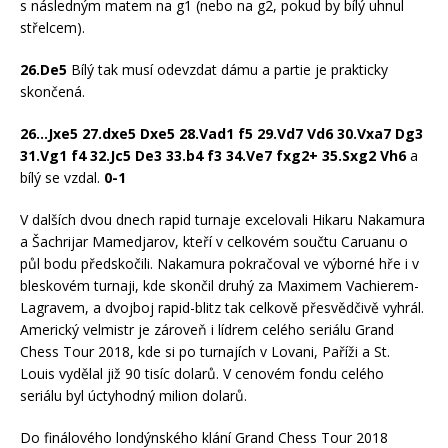
s následným matem na g1 (nebo na g2, pokud by bílý uhnul
střelcem).
26.De5
Bílý tak musí odevzdat dámu a partie je prakticky
skončená.
26…Jxe5 27.dxe5 Dxe5 28.Vad1 f5 29.Vd7 Vd6 30.Vxa7 Dg3
31.Vg1 f4 32.Jc5 De3 33.b4 f3 34.Ve7 fxg2+ 35.Sxg2 Vh6
a
bílý se vzdal.
0-1
V dalších dvou dnech rapid turnaje excelovali Hikaru Nakamura
a Šachrijar Mamedjarov, kteří v celkovém součtu Caruanu o
půl bodu předskočili. Nakamura pokračoval ve výborné hře i v
bleskovém turnaji, kde skončil druhý za Maximem Vachierem-
Lagravem, a dvojboj rapid-blitz tak celkově přesvědčivě vyhrál.
Americký velmistr je zároveň i lídrem celého seriálu Grand
Chess Tour 2018, kde si po turnajích v Lovani, Paříži a St.
Louis vydělal již 90 tisíc dolarů. V cenovém fondu celého
seriálu byl úctyhodný milion dolarů.
Do finálového londýnského klání Grand Chess Tour 2018