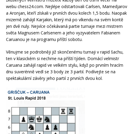
webu chess24.com. Nejlépe odstartovali Carlsen, Mamedjarov
a Aronjan, kteří získali v prvních dvou kolech 1,5 bodu. Naopak
mizerně zahájil Karjakin, který má po víkendu na svém kontě
jen dvě nuly. Nejvíce očekávaná partie turnaje mezi mistrem
světa Magnusem Carlsenem a jeho vyzyvatelem Fabianem
Caruanou je na programu příští sobotu.
Věnujme se podrobněji již skončenému turnaji v rapid šachu,
ten v klasickém si nechme na příští týden. Domácí velmistr
Caruana zahájil rapid ve velkém stylu, když po prvním hracím
dnu suverénně vedl se 3 body ze 3 partií. Podívejte se na
spektakulární závěry jeho partií z prvních dvou kol.