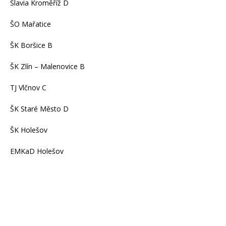
Slavia Kroměříž D
ŠO Mařatice
ŠK Boršice B
ŠK Zlín – Malenovice B
TJ Vlčnov C
ŠK Staré Město D
ŠK Holešov
EMKaD Holešov