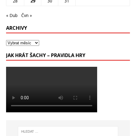
28
29
30
31
« Dub
Čvn »
ARCHIVY
JAK HRÁT ŠACHY – PRAVIDLA HRY