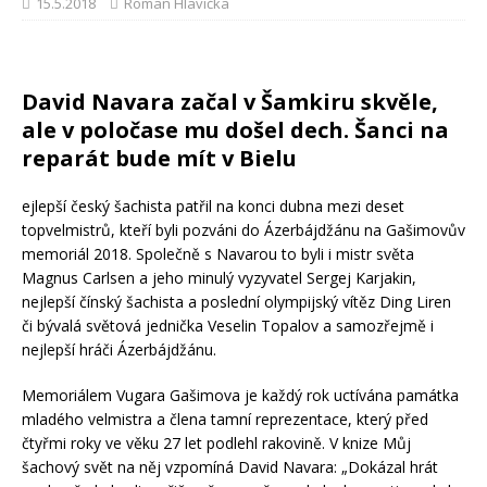
15.5.2018
Roman Hlavička
David Navara začal v Šamkiru skvěle,
ale v poločase mu došel dech. Šanci na
reparát bude mít v Bielu
ejlepší český šachista patřil na konci dubna mezi deset
topvelmistrů, kteří byli pozváni do Ázerbájdžánu na Gašimovův
memoriál 2018. Společně s Navarou to byli i mistr světa
Magnus Carlsen a jeho minulý vyzyvatel Sergej Karjakin,
nejlepší čínský šachista a poslední olympijský vítěz Ding Liren
či bývalá světová jednička Veselin Topalov a samozřejmě i
nejlepší hráči Ázerbájdžánu.
Memoriálem Vugara Gašimova je každý rok uctívána památka
mladého velmistra a člena tamní reprezentace, který před
čtyřmi roky ve věku 27 let podlehl rakovině. V knize Můj
šachový svět na něj vzpomíná David Navara: „Dokázal hrát