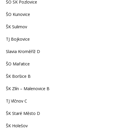
ŠO SK Pozlovice
ŠO Kunovice
ŠK Sulimov
TJ Bojkovice
Slavia Kroměříž D
ŠO Mařatice
ŠK Boršice B
ŠK Zlín – Malenovice B
TJ Vlčnov C
ŠK Staré Město D
ŠK Holešov