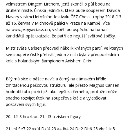
velmistrem Dingem Lirenem, jenž skončil o půl bodu na
druhém místě. Čínská jednička, která bude soupeřem Davida
Navary v rámci letošního festivalu ČEZ Chess trophy 2018 (13.
až 16. června v Michnově paláci v Praze na Kampě, více
na
www.praguechess.cz
), vzápětí po úspěchu na turnaji
kandidátů opět ukázala, že patří do nejužší světové špičky.
Mistr světa Carlsen předvedl několik krásných partií, ve kterých
své soupeře čistě přehrál. Jedna z nich byla v předposledním
kole s holandským šampionem Anishem Girim.
Bílý má sice d pěšce navíc a černý na dámském křídle
zmrzačenou pěšcovou strukturu, ale přesto Magnus Carlsen
hodnotil tuto pozici již jako lepší za černého, protože může
snadno rozvíjet útok na soupeřova krále a vylepšovat
postavení svých figur.
20…f4!
S hrozbou 21…f3 a ziskem figury.
21.Je4 Se7 22.gxf4 Dxf4 23.a4 Jb4 24.De2 Dh6 25.Vbd1 Jd5