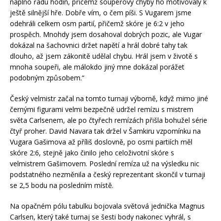
naplno řadu hodin, přičemž soupeřovy chyby ho motivovaly k
ještě silnější hře. Dobře vím, o čem píši. S Vugarem jsme
odehráli celkem osm partií, přičemž skóre je 6:2 v jeho
prospěch. Mnohdy jsem dosahoval dobrých pozic, ale Vugar
dokázal na šachovnici držet napětí a hrál dobré tahy tak
dlouho, až jsem zákonitě udělal chybu. Hrál jsem v životě s
mnoha soupeři, ale málokdo jiný mne dokázal porážet
podobným způsobem.“
Český velmistr začal na tomto turnaji výborně, když mimo jiné
černými figurami velmi bezpečně udržel remízu s mistrem
světa Carlsenem, ale po čtyřech remízách přišla bohužel série
čtyř proher. David Navara tak držel v Šamkiru vzpomínku na
Vugara Gašimova až příliš doslovně, po osmi partiích měl
skóre 2:6, stejně jako činilo jeho celoživotní skóre s
velmistrem Gašimovem. Poslední remíza už na výsledku nic
podstatného nezměnila a český reprezentant skončil v turnaji
se 2,5 bodu na posledním místě.
Na opačném pólu tabulku bojovala světová jednička Magnus
Carlsen, který také turnaj se šesti body nakonec vyhrál, s