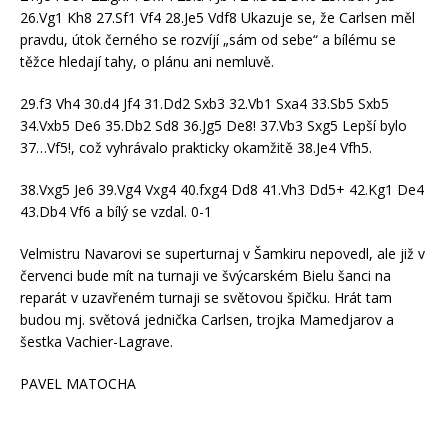
26.Vg1 Kh8 27.Sf1 Vf4 28.Je5 Vdf8
Ukazuje se, že Carlsen měl
pravdu, útok černého se rozvíjí „sám od sebe“ a bílému se
těžce hledají tahy, o plánu ani nemluvě.
29.f3 Vh4 30.d4 Jf4 31.Dd2 Sxb3 32.Vb1 Sxa4 33.Sb5 Sxb5
34.Vxb5 De6 35.Db2 Sd8 36.Jg5 De8! 37.Vb3 Sxg5
Lepší bylo
37…Vf5!, což vyhrávalo prakticky okamžitě 38.Je4 Vfh5.
38.Vxg5 Je6 39.Vg4 Vxg4 40.fxg4 Dd8 41.Vh3 Dd5+ 42.Kg1 De4
43.Db4 Vf6
a bílý se vzdal.
0-1
Velmistru Navarovi se superturnaj v Šamkiru nepovedl, ale již v
červenci bude mít na turnaji ve švýcarském Bielu šanci na
reparát v uzavřeném turnaji se světovou špičku. Hrát tam
budou mj. světová jednička Carlsen, trojka Mamedjarov a
šestka Vachier-Lagrave.
PAVEL MATOCHA