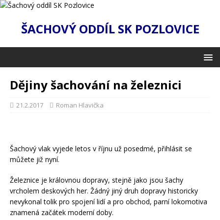
ŠACHOVÝ ODDÍL SK POZLOVICE
Dějiny šachování na železnici
21.2.2017
Roman Hlavička
Šachový vlak vyjede letos v říjnu už posedmé, přihlásit se
můžete již nyní.
Ž
eleznice je královnou dopravy, stejně jako jsou šachy
vrcholem deskových her. Žádný jiný druh dopravy historicky
nevykonal tolik pro spojení lidí a pro obchod, parní lokomotiva
znamená začátek moderní doby.