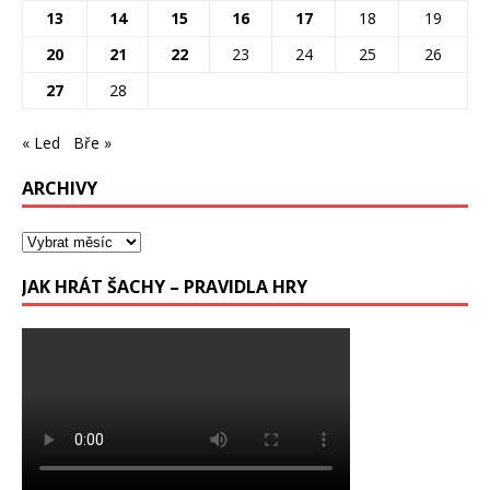
13
14
15
16
17
18
19
20
21
22
23
24
25
26
27
28
« Led
Bře »
ARCHIVY
JAK HRÁT ŠACHY – PRAVIDLA HRY