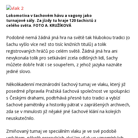
Lokomotiva v šachovém hávu a vagony jako
turnajové sály. Za jízdy tu hraje 120 šachistů z
celého světa. FOTO A. KRUŽÍKOVÁ
Podobně nemá žádná jiná hra na světě tak hlubokou tradici (o
šachu vyšlo více než sto tisíc knižních titulů) a tolik
registrovaných hráčů po celém světě. Žádná jiná hra ani
nevykonala tolik pro setkávání zcela odlišných lidí, šachy
můžete dobře hrát i se soupeřem, z jehož jazyka naznáte
jediné slovo.
Několikadenní mezinárodní šachový turnaj ve vlaku, který již
posedmé připravila Pražská šachová společnost ve spolupráci
s Českými drahami, podtrhává přesně tuto tradici a vybízí
šachové pamětníky a historiky pátrat v zaprášených archivech,
zda se v minulosti již nějaké jiné šachové klání na kolejích
neuskutečnilo.
Zmiňovaný turnaj ve speciálním vlaku je ve své podobě
unikátem, několik prorockých akcí lze však ve vzpomínkách