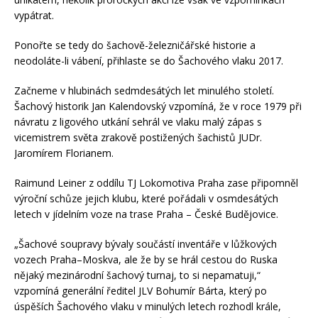
vypátrat.
Ponořte se tedy do šachově-železničářské historie a
neodoláte-li vábení, přihlaste se do Šachového vlaku 2017.
Začneme v hlubinách sedmdesátých let minulého století.
Šachový historik Jan Kalendovský vzpomíná, že v roce 1979 při
návratu z ligového utkání sehrál ve vlaku malý zápas s
vicemistrem světa zrakově postižených šachistů JUDr.
Jaromírem Florianem.
Raimund Leiner z oddílu TJ Lokomotiva Praha zase připomněl
výroční schůze jejich klubu, které pořádali v osmdesátých
letech v jídelním voze na trase Praha – České Budějovice.
„Šachové soupravy bývaly součástí inventáře v lůžkových
vozech Praha–Moskva, ale že by se hrál cestou do Ruska
nějaký mezinárodní šachový turnaj, to si nepamatuji,“
vzpomíná generální ředitel JLV Bohumír Bárta, který po
úspěších Šachového vlaku v minulých letech rozhodl krále,