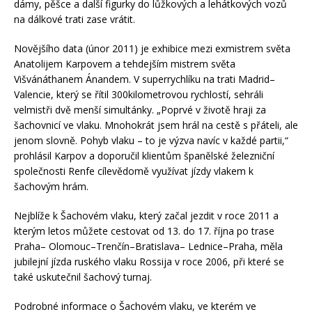
dámy, pěšce a další figurky do lůžkových a lehátkových vozů
na dálkové trati zase vrátit.
Novějšího data (únor 2011) je exhibice mezi exmistrem světa
Anatolijem Karpovem a tehdejším mistrem světa
Višvánáthanem Ánandem. V superrychlíku na trati Madrid–
Valencie, který se řítil 300kilometrovou rychlostí, sehráli
velmistři dvě menší simultánky. „Poprvé v životě hraji za
šachovnicí ve vlaku. Mnohokrát jsem hrál na cestě s přáteli, ale
jenom slovně. Pohyb vlaku – to je výzva navíc v každé partii,“
prohlásil Karpov a doporučil klientům španělské železniční
společnosti Renfe cílevědomě využívat jízdy vlakem k
šachovým hrám.
Nejblíže k Šachovém vlaku, který začal jezdit v roce 2011 a
kterým letos můžete cestovat od 13. do 17. října po trase
Praha– Olomouc–Trenčín–Bratislava– Lednice–Praha, měla
jubilejní jízda ruského vlaku Rossija v roce 2006, při které se
také uskutečnil šachový turnaj.
Podrobné informace o Šachovém vlaku, ve kterém ve