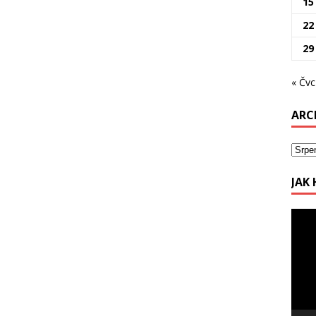
15
22
29
« Čvc
ARC
JAK
Video
přehr