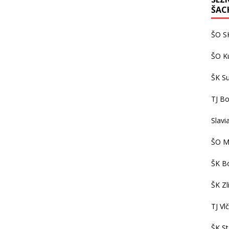
ŠAC
ŠO S
ŠO K
ŠK S
TJ Bo
Slavi
ŠO M
ŠK Bo
ŠK Zl
TJ Vl
ŠK S