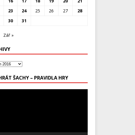
16
17
18
19
20
21
23
24
25
26
27
28
30
31
Zář »
HIVY
 HRÁT ŠACHY – PRAVIDLA HRY
ávač