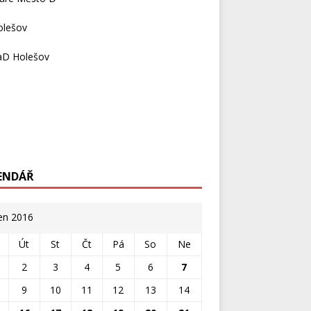
olešov
D Holešov
ENDÁŘ
en 2016
Út
St
Čt
Pá
So
Ne
2
3
4
5
6
7
9
10
11
12
13
14