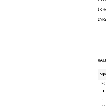
ŠK H
EMKa
KAL
Srp
Po
1
8