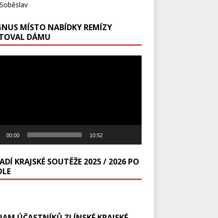
Soběslav
NUS MÍSTO NABÍDKY REMÍZY
TOVAL DÁMU
ávač
00:00
10:52
DÍ KRAJSKÉ SOUTĚŽE 2025 / 2026 PO
OLE
NAM ÚČASTNÍKŮ ZLÍNSKÉ KRAJSKÉ