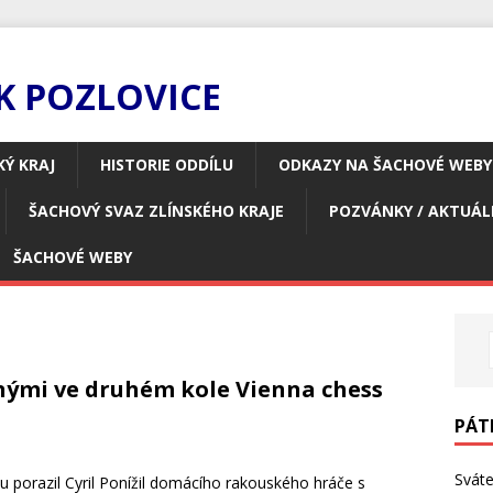
K POZLOVICE
KÝ KRAJ
HISTORIE ODDÍLU
ODKAZY NA ŠACHOVÉ WEBY
ŠACHOVÝ SVAZ ZLÍNSKÉHO KRAJE
POZVÁNKY / AKTUÁL
ŠACHOVÉ WEBY
ernými ve druhém kole Vienna chess
PÁTE
Svát
porazil Cyril Ponížil domácího rakouského hráče s