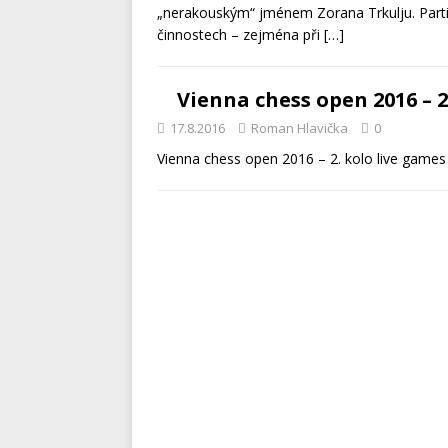
„nerakouským“ jménem Zorana Trkulju. Parti
činnostech – zejména při
[…]
Vienna chess open 2016 – 2
17.8.2016
Roman Hlavička
0
Vienna chess open 2016 – 2. kolo live games