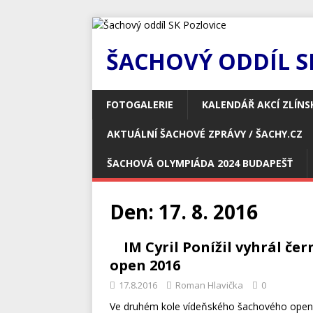
ŠACHOVÝ ODDÍL S
FOTOGALERIE
KALENDÁŘ AKCÍ ZLÍNS
AKTUÁLNÍ ŠACHOVÉ ZPRÁVY / ŠACHY.CZ
ŠACHOVÁ OLYMPIÁDA 2024 BUDAPEŠŤ
Den:
17. 8. 2016
IM Cyril Ponížil vyhrál č
open 2016
17.8.2016
Roman Hlavička
0
Ve druhém kole vídeňského šachového openu 