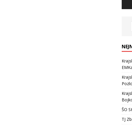
NEJ
Krajs
EMKa
Krajs
Pozlo
Krajs
Bojko
ŠO SK
TJ Zb