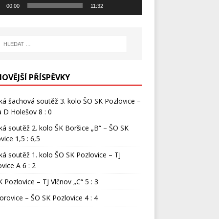
00:00
11:32
NOVĚJŠÍ PŘÍSPĚVKY
ká šachová soutěž 3. kolo ŠO SK Pozlovice –
 D Holešov 8 : 0
ká soutěž 2. kolo ŠK Boršice „B“ – ŠO SK
vice 1,5 : 6,5
ká soutěž 1. kolo ŠO SK Pozlovice – TJ
vice A 6 : 2
 Pozlovice – TJ Vlčnov „C“ 5 : 3
orovice – ŠO SK Pozlovice 4 : 4