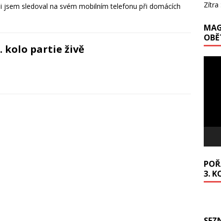
Zítra
i jsem sledoval na svém mobilním telefonu při domácích
MAG
OBĚ
. kolo partie živě
Video
přehr
POŘA
3. K
SEZ