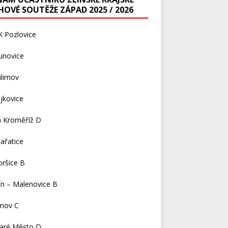
HOVÉ SOUTĚŽE ZÁPAD 2025 / 2026
K Pozlovice
unovice
ulimov
jkovice
a Kroměříž D
ařatice
ršice B
ín – Malenovice B
čnov C
taré Město D