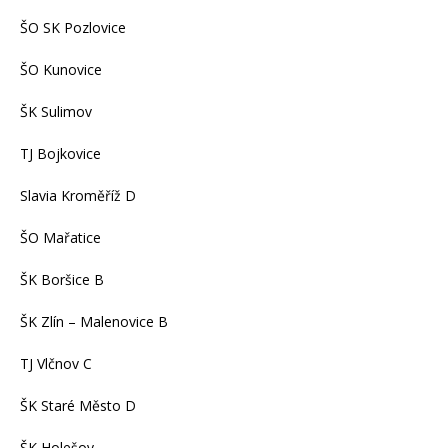
ŠO SK Pozlovice
ŠO Kunovice
ŠK Sulimov
TJ Bojkovice
Slavia Kroměříž D
ŠO Mařatice
ŠK Boršice B
ŠK Zlín – Malenovice B
TJ Vlčnov C
ŠK Staré Město D
ŠK Holešov