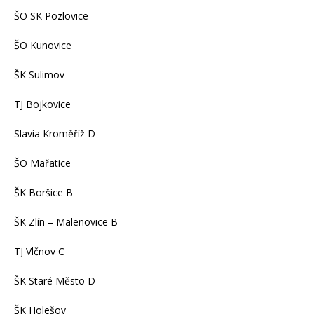
ŠO SK Pozlovice
ŠO Kunovice
ŠK Sulimov
TJ Bojkovice
Slavia Kroměříž D
ŠO Mařatice
ŠK Boršice B
ŠK Zlín – Malenovice B
TJ Vlčnov C
ŠK Staré Město D
ŠK Holešov