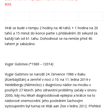
Hrát se bude v tempu 2 hodiny na 40 tahů + 1 hodina na 20
tahů a 15 minut do konce partie s přidáváním 30 sekund za
každý tah od 61. tahu. Dohodnout se na remíze před 40.
tahem je zakázáno.
Vugar Gašimov (*1986 – †2014)
Vugar Gašimov se narodil 24. července 1986 v Baku
(Ázerbájdžán) a zemřel v noci z 10. na 11. ledna 2014 v
Heidelbergu (Německo) s diagnózou nádor na mozku v
pouhých 27 letech. Jeho zdravotní problémy začaly v únoru
2000, kdy mu lékaři diagnostikovali epilepsii a krátce na to
nádorové onemocnění. Jeho posledním šachovým
vystoupením byl turnaj ve Wijk aan Zee v lednu 2012. Přehled