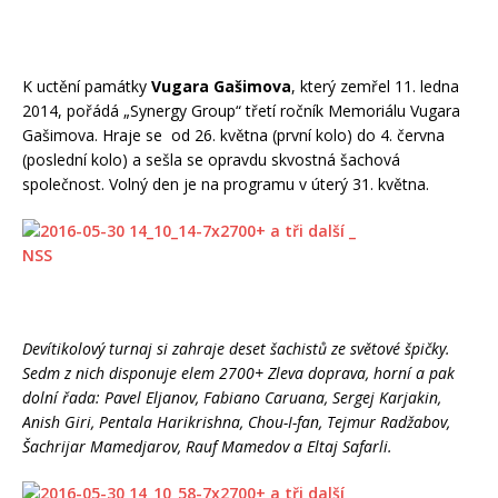
K uctění památky
Vugara Gašimova
, který zemřel 11. ledna
2014, pořádá „Synergy Group“ třetí ročník Memoriálu Vugara
Gašimova. Hraje se od 26. května (první kolo) do 4. června
(poslední kolo) a sešla se opravdu skvostná šachová
společnost. Volný den je na programu v úterý 31. května.
Devítikolový turnaj si zahraje deset šachistů ze světové špičky.
Sedm z nich disponuje elem 2700+ Zleva doprava, horní a pak
dolní řada: Pavel Eljanov, Fabiano Caruana, Sergej Karjakin,
Anish Giri, Pentala Harikrishna, Chou-I-fan, Tejmur Radžabov,
Šachrijar Mamedjarov, Rauf Mamedov a Eltaj Safarli.