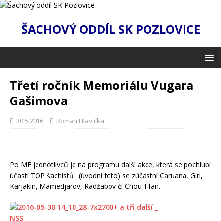
ŠACHOVÝ ODDÍL SK POZLOVICE
Třetí ročník Memoriálu Vugara
Gašimova
30.5.2016
Roman Hlavička
Po ME jednotlivců je na programu další akce, která se pochlubí
účastí TOP šachistů. (úvodní foto) se zúčastní Caruana, Giri,
Karjakin, Mamedjarov, Radžabov či Chou-I-fan.