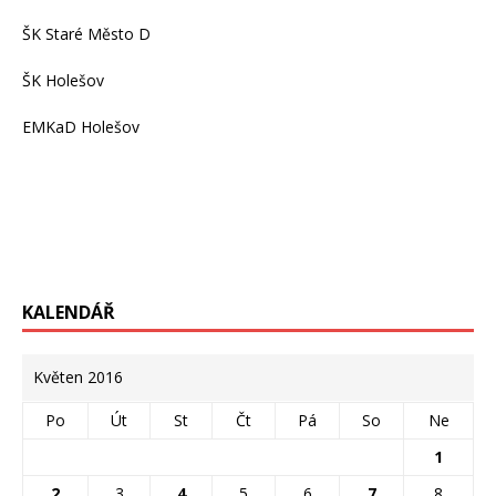
ŠK Staré Město D
ŠK Holešov
EMKaD Holešov
KALENDÁŘ
Květen 2016
Po
Út
St
Čt
Pá
So
Ne
1
2
3
4
5
6
7
8