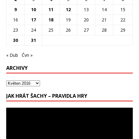
9
10
11
12
13
14
15
16
17
18
19
20
21
22
23
24
25
26
27
28
29
30
31
« Dub
Čvn »
ARCHIVY
JAK HRÁT ŠACHY – PRAVIDLA HRY
Video
přehrávač