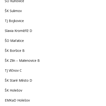
ŠO Kunovice
ŠK Sulimov
TJ Bojkovice
Slavia Kroměříž D
ŠO Mařatice
ŠK Boršice B
ŠK Zlín – Malenovice B
TJ Vlčnov C
ŠK Staré Město D
ŠK Holešov
EMKaD Holešov