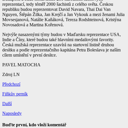
reprezentací, tedy téměř 2000 šachistů z celého světa. Českou
republiku budou reprezentovat David Navara, Thai Dai Van
Nguyen, Štěpán Žilka, Jan Krejčí a Jan Vykouk a mezi ženami Julia
Movsesjanová, Natálie Kaňáková, Tereza Rodshteinová, Kristýna
Novosadová a Martina Kořenová.
Nejvýše nasazenými týmy budou v Maďarsku reprezentace USA,
Indie a Číny, které budou také hlavními medailovými favority.
Česká mužská reprezentace uzavírá na startovní listině druhou
desítku a podle reprezentačního kapitána Petra Boleslava je naším
cílem umístění v první desítce.
PAVEL MATOCHA
Zdroj LN
Předchozí
Fiňkův perník
Další
Naposledy
Buďte první, kdo vloží komentář