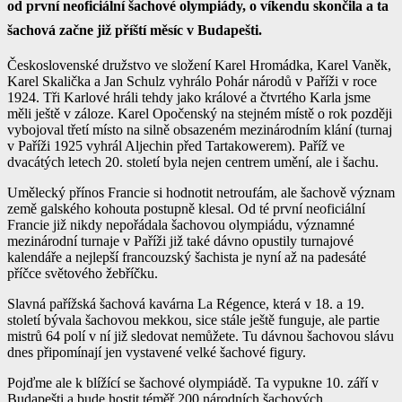
od první neoficiální šachové olympiády, o víkendu skončila a ta
šachová začne již příští měsíc v Budapešti.
Československé družstvo ve složení Karel Hromádka, Karel Vaněk,
Karel Skalička a Jan Schulz vyhrálo Pohár národů v Paříži v roce
1924. Tři Karlové hráli tehdy jako králové a čtvrtého Karla jsme
měli ještě v záloze. Karel Opočenský na stejném místě o rok později
vybojoval třetí místo na silně obsazeném mezinárodním klání (turnaj
v Paříži 1925 vyhrál Aljechin před Tartakowerem). Paříž ve
dvacátých letech 20. století byla nejen centrem umění, ale i šachu.
Umělecký přínos Francie si hodnotit netroufám, ale šachově význam
země galského kohouta postupně klesal. Od té první neoficiální
Francie již nikdy nepořádala šachovou olympiádu, významné
mezinárodní turnaje v Paříži již také dávno opustily turnajové
kalendáře a nejlepší francouzský šachista je nyní až na padesáté
příčce světového žebříčku.
Slavná pařížská šachová kavárna La Régence, která v 18. a 19.
století bývala šachovou mekkou, sice stále ještě funguje, ale partie
mistrů 64 polí v ní již sledovat nemůžete. Tu dávnou šachovou slávu
dnes připomínají jen vystavené velké šachové figury.
Pojďme ale k blížící se šachové olympiádě. Ta vypukne 10. září v
Budapešti a bude hostit téměř 200 národních šachových