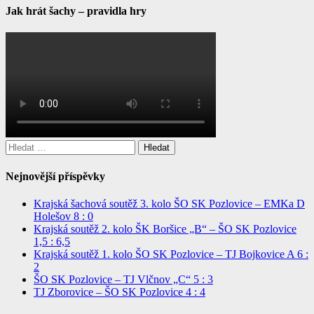
Jak hrát šachy – pravidla hry
Vyhledávání
Nejnovější příspěvky
Krajská šachová soutěž 3. kolo ŠO SK Pozlovice – EMKa D
Holešov 8 : 0
Krajská soutěž 2. kolo ŠK Boršice „B“ – ŠO SK Pozlovice
1,5 : 6,5
Krajská soutěž 1. kolo ŠO SK Pozlovice – TJ Bojkovice A 6 :
2
ŠO SK Pozlovice – TJ Vlčnov „C“ 5 : 3
TJ Zborovice – ŠO SK Pozlovice 4 : 4