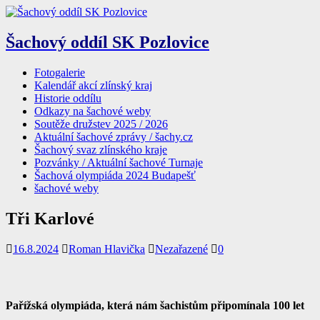
Šachový oddíl SK Pozlovice
Fotogalerie
Kalendář akcí zlínský kraj
Historie oddílu
Odkazy na šachové weby
Soutěže družstev 2025 / 2026
Aktuální šachové zprávy / šachy.cz
Šachový svaz zlínského kraje
Pozvánky / Aktuální šachové Turnaje
Šachová olympiáda 2024 Budapešť
šachové weby
Tři Karlové
16.8.2024
Roman Hlavička
Nezařazené
0
P
ařížská olympiáda, která nám šachistům připomínala 100 let