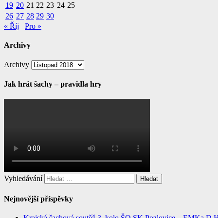
19
20
21
22
23
24
25
26
27
28
29
30
« Říj
Pro »
Archivy
Archivy
Jak hrát šachy – pravidla hry
Vyhledávání
Nejnovější příspěvky
Krajská šachová soutěž 3. kolo ŠO SK Pozlovice – EMKa D H