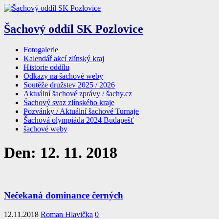
Šachový oddíl SK Pozlovice
Fotogalerie
Kalendář akcí zlínský kraj
Historie oddílu
Odkazy na šachové weby
Soutěže družstev 2025 / 2026
Aktuální šachové zprávy / šachy.cz
Šachový svaz zlínského kraje
Pozvánky / Aktuální šachové Turnaje
Šachová olympiáda 2024 Budapešť
šachové weby
Den:
12. 11. 2018
Nečekaná dominance černých
12.11.2018
Roman Hlavička
0