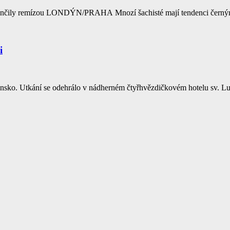
 skončily remízou LONDÝN/PRAHA Mnozí šachisté mají tendenci černý
i
sko. Utkání se odehrálo v nádherném čtyřhvězdičkovém hotelu sv. Lud