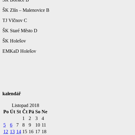
ŠK Zlín – Malenovice B
TJ Vlčnov C
ŠK Staré Město D
ŠK Holešov
EMKaD Holešov
kalendář
Listopad 2018
Po
Út
St
Čt
Pá
So
Ne
1
2
3
4
5
6
7
8
9
10
11
12
13
14
15
16
17
18