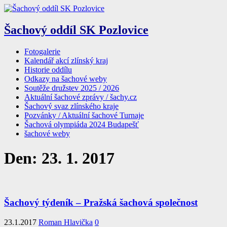
Šachový oddíl SK Pozlovice
Fotogalerie
Kalendář akcí zlínský kraj
Historie oddílu
Odkazy na šachové weby
Soutěže družstev 2025 / 2026
Aktuální šachové zprávy / šachy.cz
Šachový svaz zlínského kraje
Pozvánky / Aktuální šachové Turnaje
Šachová olympiáda 2024 Budapešť
šachové weby
Den:
23. 1. 2017
Šachový týdeník – Pražská šachová společnost
23.1.2017
Roman Hlavička
0