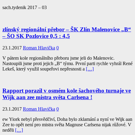
sach.tydenik 2017 – 03
zlínský regionální přebor – ŠK Zlín Malenovice „B“
– ŠO SK Pozlovice 0,5 : 4,5
23.1.2017
Roman Hlavička
0
V pátem kole regionálního přeboru jsme jeli do Malenovic.
Nastoupili jsme proti jejich „B“ týmu. První parti rychle vyhrál René
Lekeš, který využil soupeřovi nepřesnosti a
[…]
Rapport porazil v osmém kole šachového turnaje ve
Wijk aan zee mistra světa Carlsena !
23.1.2017
Roman Hlavička
0
ew Yiork nebyl přesvědčiví, Doha bylo zklamání a nyní ve Wijk aan
Zee to opět není pro mistra světa Magnuse Carlsena nijak růžové. V
neděli
[…]