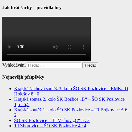
Jak hrát šachy – pravidla hry
Vyhledávání
Nejnovější příspěvky
Krajská šachová soutěž 3. kolo ŠO SK Pozlovice – EMKa D
Holešov 8 : 0
Krajská soutěž 2. kolo ŠK Boršice „B“ – ŠO SK Pozlovice
1,5 : 6,5
Krajská soutěž 1. kolo ŠO SK Pozlovice – TJ Bojkovice A 6 :
2
ŠO SK Pozlovice – TJ Vlčnov „C“ 5 : 3
TJ Zborovice – ŠO SK Pozlovice 4 : 4