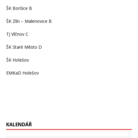
ŠK Boršice B
ŠK Zlín – Malenovice B
TJ Vlčnov C
ŠK Staré Město D
ŠK Holešov
EMKaD Holešov
KALENDÁŘ