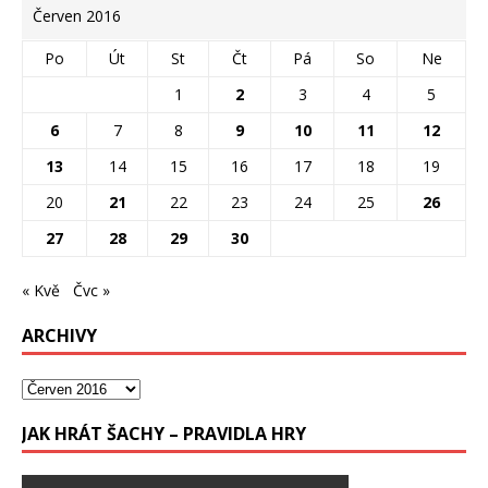
Červen 2016
Po
Út
St
Čt
Pá
So
Ne
1
2
3
4
5
6
7
8
9
10
11
12
13
14
15
16
17
18
19
20
21
22
23
24
25
26
27
28
29
30
« Kvě
Čvc »
ARCHIVY
JAK HRÁT ŠACHY – PRAVIDLA HRY