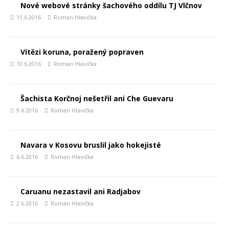
Nové webové stránky šachového oddílu TJ Vlčnov
11.6.2016
Roman Hlavička
Vítězi koruna, poražený popraven
10.6.2016
Roman Hlavička
Šachista Korčnoj nešetřil ani Che Guevaru
9.6.2016
Roman Hlavička
Navara v Kosovu bruslil jako hokejisté
6.6.2016
Roman Hlavička
Caruanu nezastavil ani Radjabov
2.6.2016
Roman Hlavička