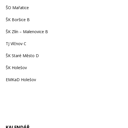
ŠO Mařatice
ŠK Boršice B
ŠK Zlín – Malenovice B
TJ Vlčnov C
ŠK Staré Město D
ŠK Holešov
EMKaD Holešov
KALENDÁŘ