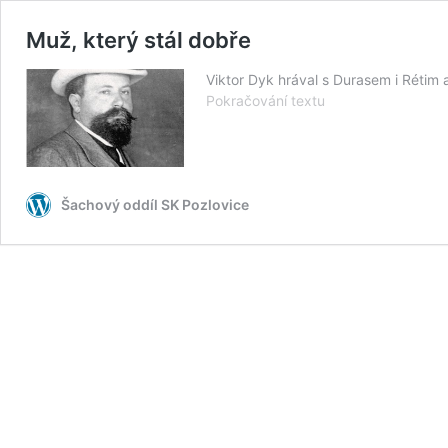
Muž, který stál dobře
Viktor Dyk hrával s Durasem i Rétim
Muž,
Pokračování textu
který
stál
dobře
Šachový oddíl SK Pozlovice