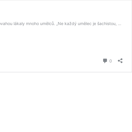
povahou lákaly mnoho umělců. „Ne každý umělec je šachistou, …
komentář
0