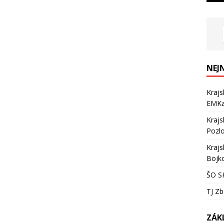
NEJ
Krajs
EMKa
Krajs
Pozlo
Krajs
Bojko
ŠO SK
TJ Zb
ZÁK