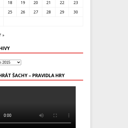
18
19
20
21
22
23
25
26
27
28
29
30
ř »
HIVY
 HRÁT ŠACHY – PRAVIDLA HRY