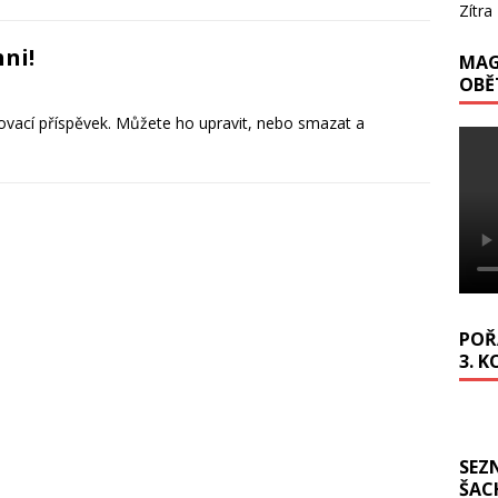
Zítra
hni!
MAG
OBĚ
tovací příspěvek. Můžete ho upravit, nebo smazat a
.
POŘA
3. K
SEZ
ŠAC