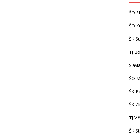
ŠO S
ŠO K
ŠK S
TJ Bo
Slavi
ŠO M
ŠK Bo
ŠK Zl
TJ Vl
ŠK S