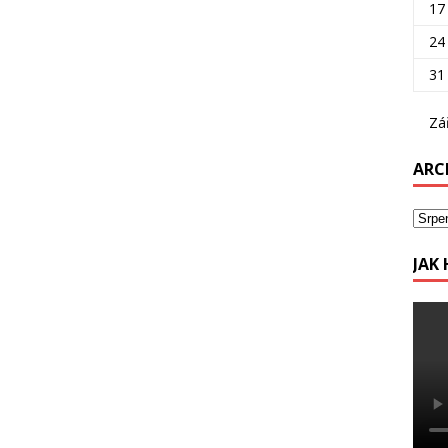
17
24
31
Zá
ARC
JAK