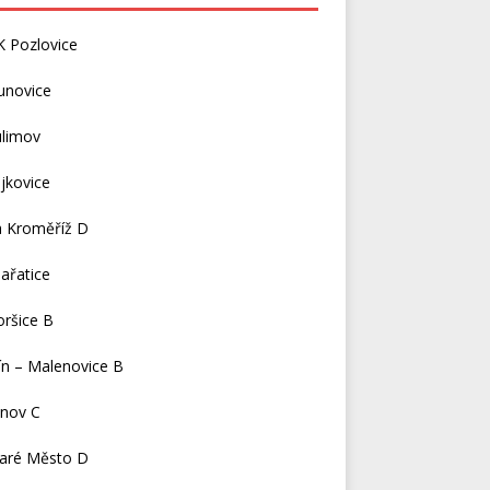
K Pozlovice
unovice
ulimov
jkovice
a Kroměříž D
ařatice
ršice B
ín – Malenovice B
čnov C
taré Město D