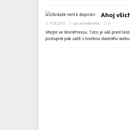
Ahoj všic
10.8.2015
spravce@webu
0
Vítejte ve WordPressu. Toto je váš první tes
postupně pak začít s tvorbou vlastního webu