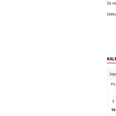
ŠK H
EMKa
KAL
Srp
Po
3
10