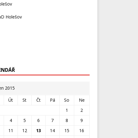
olešov
D Holešov
ENDÁŘ
en 2015
Út
St
Čt
Pá
So
Ne
1
2
4
5
6
7
8
9
11
12
13
14
15
16