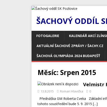
ŠACHOVÝ ODDÍL S
FOTOGALERIE
KALENDÁŘ AKCÍ ZLÍNS
AKTUÁLNÍ ŠACHOVÉ ZPRÁVY / ŠACHY.CZ
ŠACHOVÁ OLYMPIÁDA 2024 BUDAPEŠŤ
Měsíc:
Srpen 2015
Velmistr 
13.8.2015
Roman Hlavička
0
Přednáška GM Roberta Cveka Základní info
tohoto soustředění bude 5. 9. 2015
[…]