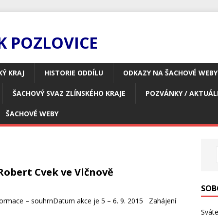
K POZLOVICE
KÝ KRAJ
HISTORIE ODDÍLU
ODKAZY NA ŠACHOVÉ WEBY
ŠACHOVÝ SVAZ ZLÍNSKÉHO KRAJE
POZVÁNKY / AKTUÁL
ŠACHOVÉ WEBY
Robert Cvek ve Vlčnově
SOB
rmace – souhrnDatum akce je 5 – 6. 9. 2015 Zahájení
Svát